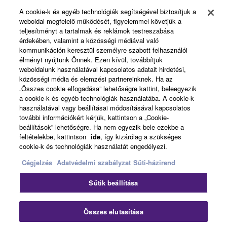
A cookie-k és egyéb technológiák segítségével biztosítjuk a
weboldal megfelelő működését, figyelemmel követjük a
About Yamaha
teljesítményt a tartalmak és reklámok testreszabása
érdekében, valamint a közösségi médiával való
kommunikáción keresztül személyre szabott felhasználói
élményt nyújtunk Önnek. Ezen kívül, továbbítjuk
Magyarország - English
weboldalunk használatával kapcsolatos adatait hirdetési,
közösségi média és elemzési partnereinknek. Ha az
Business
„Összes cookie elfogadása” lehetőségre kattint, beleegyezik
a cookie-k és egyéb technológiák használatába. A cookie-k
használatával vagy beállításai módosításával kapcsolatos
további információkért kérjük, kattintson a „Cookie-
beállítások” lehetőségre. Ha nem egyezik bele ezekbe a
feltételekbe, kattintson
ide
, így kizárólag a szükséges
cookie-k és technológiák használatát engedélyezi.
Cégjelzés
Adatvédelmi szabályzat
Süti-házirend
Kapcsolat velünk
Felhasználás feltételei
Sütik beállítása
Adatvédelmi szabályzat
Sütikre vonatkozó szabályzat
Cégjelzés
Összes elutasítása