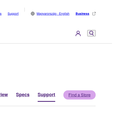
s
Support
Magyarország - English
Business
view
Specs
Support
Find a Store