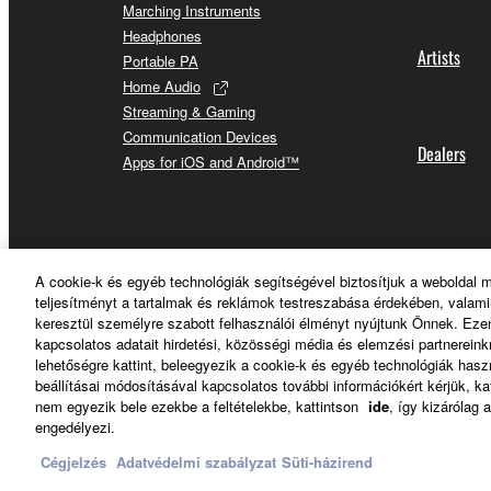
Marching Instruments
Headphones
Artists
Portable PA
Home Audio
Streaming & Gaming
Communication Devices
Dealers
Apps for iOS and Android™
A cookie-k és egyéb technológiák segítségével biztosítjuk a weboldal 
Magyarország - English
teljesítményt a tartalmak és reklámok testreszabása érdekében, valam
keresztül személyre szabott felhasználói élményt nyújtunk Önnek. Ezen
kapcsolatos adatait hirdetési, közösségi média és elemzési partnerein
lehetőségre kattint, beleegyezik a cookie-k és egyéb technológiák has
beállításai módosításával kapcsolatos további információkért kérjük, ka
nem egyezik bele ezekbe a feltételekbe, kattintson
ide
, így kizárólag
engedélyezi.
Cégjelzés
Adatvédelmi szabályzat
Süti-házirend