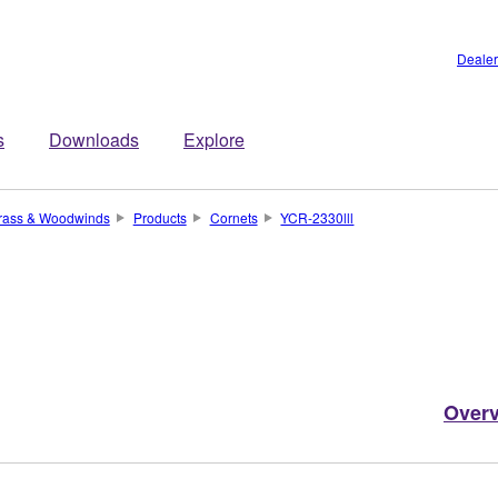
Dealer
s
Downloads
Explore
rass & Woodwinds
Products
Cornets
YCR-2330lll
Over