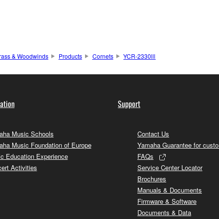
rass & Woodwinds
Products
Cornets
YCR-2330lll
ation
Support
ha Music Schools
Contact Us
ha Music Foundation of Europe
Yamaha Guarantee for cust
c Education Experience
FAQs
ert Activities
Service Center Locator
Brochures
Manuals & Documents
Firmware & Software
Documents & Data