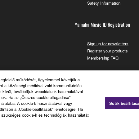
Safety Information
Yamaha Music ID Registration
Sign up for newsletters
Register your products
Membership FAQ
megfelelő működését, figyelemmel követjük a
int a közösségi médiával való kommunikáción
 kívül, továbbítjuk weboldalunk használatával
knek. Ha az „Összes cookie elfogadása”
ználatába. A cookie-k használatával vagy
Sütik beállítás
ttintson a „Cookie-beállítások” lehetőségre. Ha
 a szükséges cookie-k és technológiák használatát