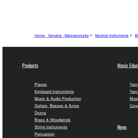
Home - Yamaha - Magyarország
Musical Instruments
B
Products
Music Educ
Pianos
Yama
Keyboard Instruments
Yama
Music & Audio Production
Musi
Guitars, Basses & Amps
Conc
Drums
Brass & Woodwinds
News
String Instruments
Percussion