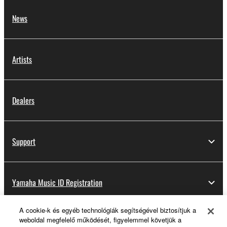
News
Artists
Dealers
Support
Yamaha Music ID Registration
A cookie-k és egyéb technológiák segítségével biztosítjuk a
weboldal megfelelő működését, figyelemmel követjük a
About Yamaha