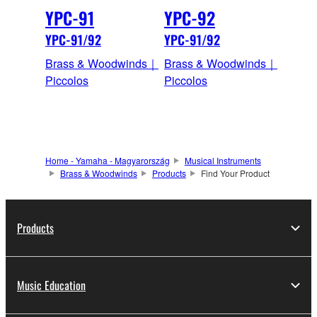
YPC-91
YPC-92
YPC-91/92
YPC-91/92
Brass & Woodwinds｜
Brass & Woodwinds｜
Piccolos
Piccolos
Home - Yamaha - Magyarország
Musical Instruments
Brass & Woodwinds
Products
Find Your Product
Products
Music Education