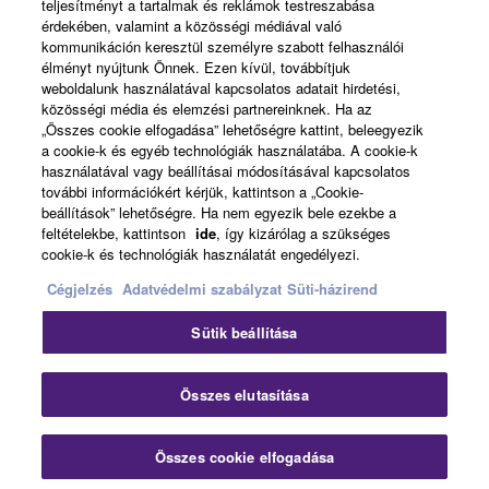
teljesítményt a tartalmak és reklámok testreszabása
érdekében, valamint a közösségi médiával való
kommunikáción keresztül személyre szabott felhasználói
élményt nyújtunk Önnek. Ezen kívül, továbbítjuk
Magyarország - English
weboldalunk használatával kapcsolatos adatait hirdetési,
közösségi média és elemzési partnereinknek. Ha az
Business
„Összes cookie elfogadása” lehetőségre kattint, beleegyezik
a cookie-k és egyéb technológiák használatába. A cookie-k
használatával vagy beállításai módosításával kapcsolatos
további információkért kérjük, kattintson a „Cookie-
beállítások” lehetőségre. Ha nem egyezik bele ezekbe a
feltételekbe, kattintson
ide
, így kizárólag a szükséges
cookie-k és technológiák használatát engedélyezi.
Cégjelzés
Adatvédelmi szabályzat
Süti-házirend
Kapcsolat velünk
Felhasználás feltételei
Sütik beállítása
Adatvédelmi szabályzat
Sütikre vonatkozó szabályzat
Cégjelzés
Összes elutasítása
© Yamaha Corporation.
Összes cookie elfogadása