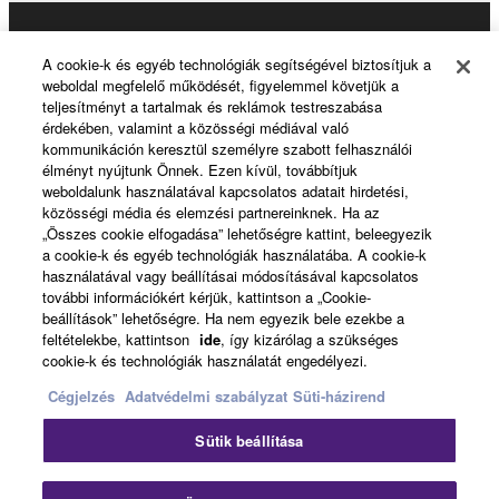
Products & Solutions
A cookie-k és egyéb technológiák segítségével biztosítjuk a
weboldal megfelelő működését, figyelemmel követjük a
teljesítményt a tartalmak és reklámok testreszabása
érdekében, valamint a közösségi médiával való
News
kommunikáción keresztül személyre szabott felhasználói
élményt nyújtunk Önnek. Ezen kívül, továbbítjuk
weboldalunk használatával kapcsolatos adatait hirdetési,
közösségi média és elemzési partnereinknek. Ha az
About Yamaha
„Összes cookie elfogadása” lehetőségre kattint, beleegyezik
a cookie-k és egyéb technológiák használatába. A cookie-k
használatával vagy beállításai módosításával kapcsolatos
további információkért kérjük, kattintson a „Cookie-
Magyarország - English
beállítások” lehetőségre. Ha nem egyezik bele ezekbe a
feltételekbe, kattintson
ide
, így kizárólag a szükséges
Consumer
cookie-k és technológiák használatát engedélyezi.
Cégjelzés
Adatvédelmi szabályzat
Süti-házirend
Kapcsolat velünk
Felhasználás feltételei
Sütik beállítása
Adatvédelmi szabályzat
Sütikre vonatkozó szabályzat
Clo