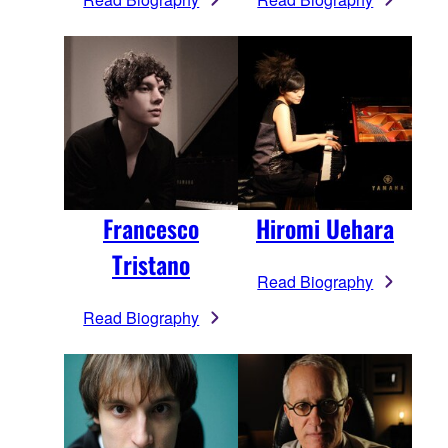
Francesco
Hiromi Uehara
Tristano
Read Biography
Read Biography