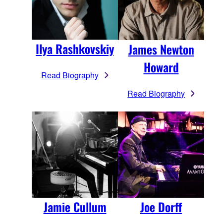
Ilya Rashkovskiy
James Newton
Howard
Read Biography
Read Biography
Jamie Cullum
Joe Dorff