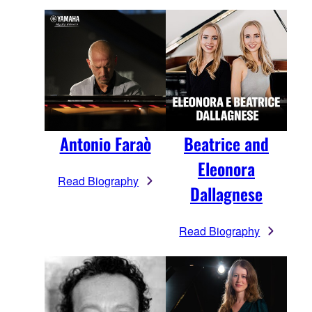
Antonio Faraò
Beatrice and
Eleonora
Read Biography
Dallagnese
Read Biography