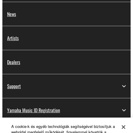
News
Artists
Dealers
Support
Yamaha Music ID Registration
A cookie-k és egyéb technológiák segítségével biztosítjuk a
weboldal megfelelő működését, figyelemmel követjük a