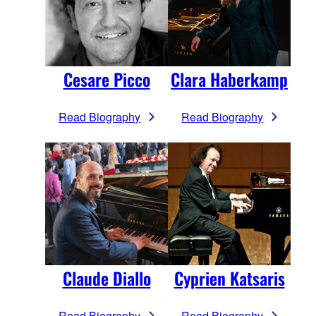
Cesare Picco
Clara Haberkamp
Read Biography
Read Biography
Claude Diallo
Cyprien Katsaris
Read Biography
Read Biography