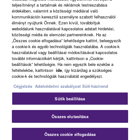
About Yamaha
teljesítményt a tartalmak és reklámok testreszabása
érdekében, valamint a közösségi médiával való
kommunikáción keresztül személyre szabott felhasználói
élményt nyújtunk Önnek. Ezen kívül, továbbítjuk
Magyarország - English
weboldalunk használatával kapcsolatos adatait hirdetési,
közösségi média és elemzési partnereinknek. Ha az
Business
„Összes cookie elfogadása” lehetőségre kattint, beleegyezik
a cookie-k és egyéb technológiák használatába. A cookie-k
használatával vagy beállításai módosításával kapcsolatos
további információkért kérjük, kattintson a „Cookie-
beállítások” lehetőségre. Ha nem egyezik bele ezekbe a
feltételekbe, kattintson
ide
, így kizárólag a szükséges
cookie-k és technológiák használatát engedélyezi.
Cégjelzés
Adatvédelmi szabályzat
Süti-házirend
Kapcsolat velünk
Felhasználás feltételei
Sütik beállítása
Adatvédelmi szabályzat
Sütikre vonatkozó szabályzat
Cégjelzés
Összes elutasítása
© Yamaha Corporation.
Összes cookie elfogadása