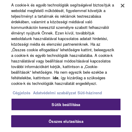
A cookie-k és egyéb technológiák segítségével biztosítjuk a
weboldal megfelelő működését, figyelemmel követjük a
About Yamaha
teljesítményt a tartalmak és reklámok testreszabása
érdekében, valamint a közösségi médiával való
kommunikáción keresztül személyre szabott felhasználói
élményt nyújtunk Önnek. Ezen kívül, továbbítjuk
Magyarország - English
weboldalunk használatával kapcsolatos adatait hirdetési,
közösségi média és elemzési partnereinknek. Ha az
Business
„Összes cookie elfogadása” lehetőségre kattint, beleegyezik
a cookie-k és egyéb technológiák használatába. A cookie-k
használatával vagy beállításai módosításával kapcsolatos
további információkért kérjük, kattintson a „Cookie-
beállítások” lehetőségre. Ha nem egyezik bele ezekbe a
feltételekbe, kattintson
ide
, így kizárólag a szükséges
cookie-k és technológiák használatát engedélyezi.
Cégjelzés
Adatvédelmi szabályzat
Süti-házirend
Kapcsolat velünk
Felhasználás feltételei
Sütik beállítása
Adatvédelmi szabályzat
Sütikre vonatkozó szabályzat
Cégjelzés
Összes elutasítása