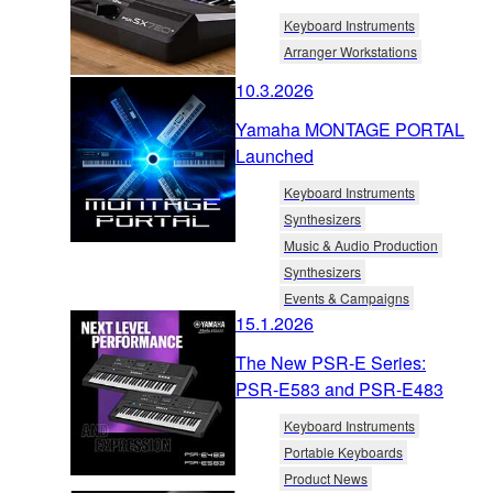
Keyboard Instruments
Arranger Workstations
10.3.2026
Yamaha MONTAGE PORTAL
Launched
Keyboard Instruments
Synthesizers
Music & Audio Production
Synthesizers
Events & Campaigns
15.1.2026
The New PSR-E Series:
PSR-E583 and PSR-E483
Keyboard Instruments
Portable Keyboards
Product News