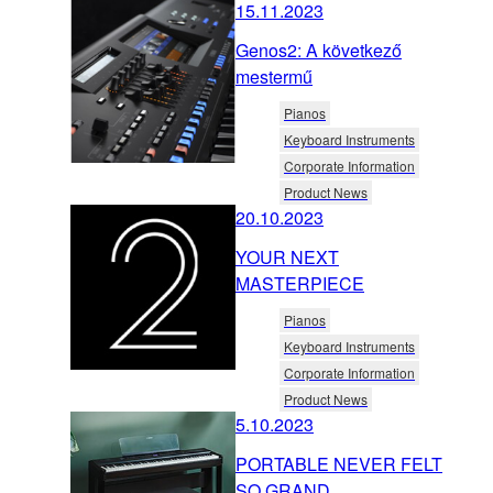
15.11.2023
Genos2: A következő
mestermű
Pianos
Keyboard Instruments
Corporate Information
Product News
20.10.2023
YOUR NEXT
MASTERPIECE
Pianos
Keyboard Instruments
Corporate Information
Product News
5.10.2023
PORTABLE NEVER FELT
SO GRAND