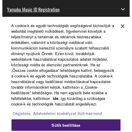
Yamaha Music ID Registration
A cookie-k és egyéb technológiák segítségével biztosítjuk a
weboldal megfelelő működését, figyelemmel követjük a
About Yamaha
teljesítményt a tartalmak és reklámok testreszabása
érdekében, valamint a közösségi médiával való
kommunikáción keresztül személyre szabott felhasználói
élményt nyújtunk Önnek. Ezen kívül, továbbítjuk
Magyarország - English
weboldalunk használatával kapcsolatos adatait hirdetési,
közösségi média és elemzési partnereinknek. Ha az
Business
„Összes cookie elfogadása” lehetőségre kattint, beleegyezik
a cookie-k és egyéb technológiák használatába. A cookie-k
használatával vagy beállításai módosításával kapcsolatos
további információkért kérjük, kattintson a „Cookie-
beállítások” lehetőségre. Ha nem egyezik bele ezekbe a
feltételekbe, kattintson
ide
, így kizárólag a szükséges
cookie-k és technológiák használatát engedélyezi.
Cégjelzés
Adatvédelmi szabályzat
Süti-házirend
Kapcsolat velünk
Felhasználás feltételei
Sütik beállítása
Adatvédelmi szabályzat
Sütikre vonatkozó szabályzat