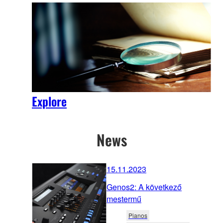
Explore
News
15.11.2023
Genos2: A következő
mestermű
Pianos