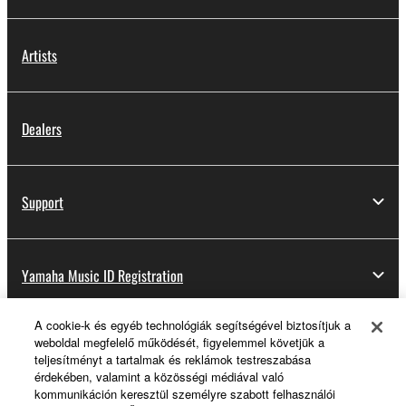
Artists
Dealers
Support
Yamaha Music ID Registration
A cookie-k és egyéb technológiák segítségével biztosítjuk a
weboldal megfelelő működését, figyelemmel követjük a
About Yamaha
teljesítményt a tartalmak és reklámok testreszabása
érdekében, valamint a közösségi médiával való
kommunikáción keresztül személyre szabott felhasználói