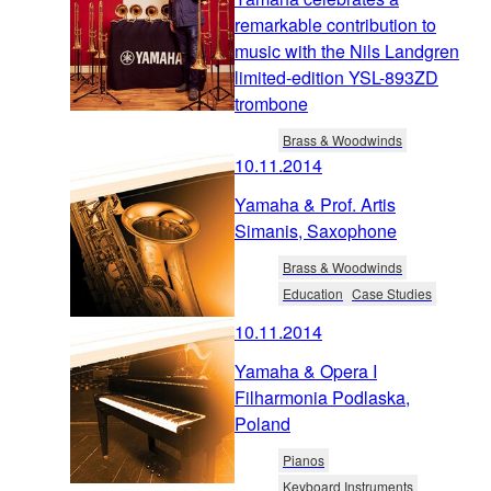
remarkable contribution to
music with the Nils Landgren
limited-edition YSL-893ZD
trombone
Brass & Woodwinds
10.11.2014
Yamaha & Prof. Artis
Simanis, Saxophone
Brass & Woodwinds
Education
Case Studies
10.11.2014
Yamaha & Opera I
Filharmonia Podlaska,
Poland
Pianos
Keyboard Instruments