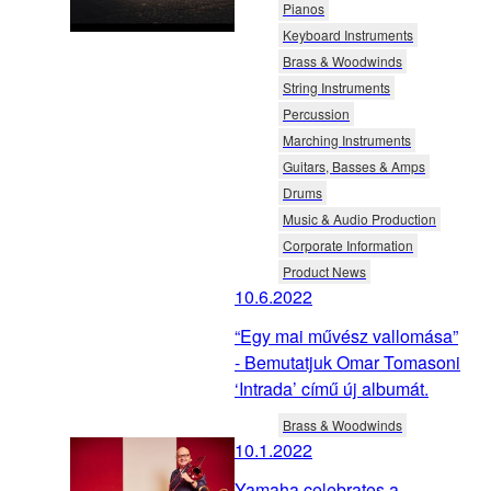
Pianos
Keyboard Instruments
Brass & Woodwinds
String Instruments
Percussion
Marching Instruments
Guitars, Basses & Amps
Drums
Music & Audio Production
Corporate Information
Product News
10.6.2022
“Egy mai művész vallomása”
- Bemutatjuk Omar Tomasoni
‘Intrada’ című új albumát.
Brass & Woodwinds
10.1.2022
Yamaha celebrates a