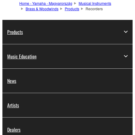
Home - Yamaha - Magyarország
Musical Instruments
Brass & Woodwinds
Products
Recorders
Products
Music Education
News
Artists
Dealers