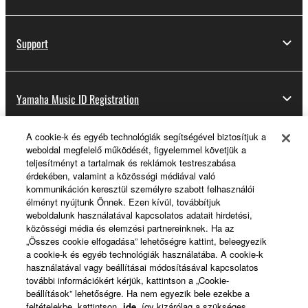
Support
Yamaha Music ID Registration
A cookie-k és egyéb technológiák segítségével biztosítjuk a
weboldal megfelelő működését, figyelemmel követjük a
About Yamaha
teljesítményt a tartalmak és reklámok testreszabása
érdekében, valamint a közösségi médiával való
kommunikáción keresztül személyre szabott felhasználói
élményt nyújtunk Önnek. Ezen kívül, továbbítjuk
Magyarország - English
weboldalunk használatával kapcsolatos adatait hirdetési,
közösségi média és elemzési partnereinknek. Ha az
Business
„Összes cookie elfogadása” lehetőségre kattint, beleegyezik
a cookie-k és egyéb technológiák használatába. A cookie-k
használatával vagy beállításai módosításával kapcsolatos
további információkért kérjük, kattintson a „Cookie-
beállítások” lehetőségre. Ha nem egyezik bele ezekbe a
feltételekbe, kattintson
ide
, így kizárólag a szükséges