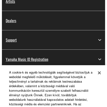
Artists
Dealers
Support
Yamaha Music ID Registration
A cookie-k és egyéb technológiák segítségével biztosítjuk a
weboldal megfelelő működését, figyelemmel követjük a
About Yamaha
teljesítményt a tartalmak és reklámok testreszabása
érdekében, valamint a közösségi médiával való
kommunikáción keresztül személyre szabott felhasználói
élményt nyújtunk Önnek. Ezen kívül, továbbítjuk
Magyarország - English
weboldalunk használatával kapcsolatos adatait hirdetési,
közösségi média és elemzési partnereinknek. Ha az
Business