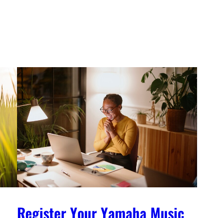
information
Register Your Yamaha Music