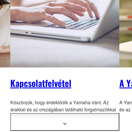
Kapcsolatfelvétel
A Y
Köszönjük, hogy érdeklődik a Yamaha iránt. Az
A Yam
árakkal és az országában található fo
rgalmazókkal
és az
kapcsolatban kérjük, forduljon egy helyi
viszonteladóhoz/forgalmazóhoz.
Show
more