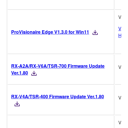
V1.3
Vers
ProVisionaire Edge V1.3.0 for Win11
Hist
RX-A2A/RX-V6A/TSR-700 Firmware Update
Ver.
Ver.1.80
RX-V4A/TSR-400 Firmware Update Ver.1.80
Ver.
V1.0