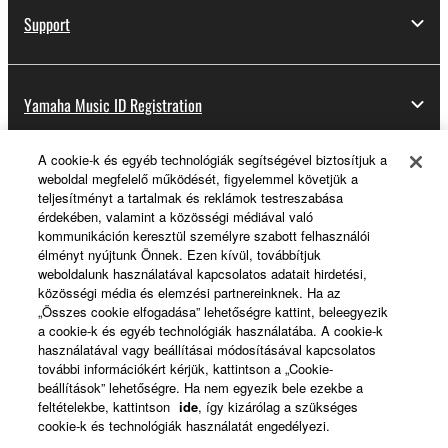
Support
Yamaha Music ID Registration
A cookie-k és egyéb technológiák segítségével biztosítjuk a
weboldal megfelelő működését, figyelemmel követjük a
About Yamaha
teljesítményt a tartalmak és reklámok testreszabása
érdekében, valamint a közösségi médiával való
kommunikáción keresztül személyre szabott felhasználói
élményt nyújtunk Önnek. Ezen kívül, továbbítjuk
Magyarország - English
weboldalunk használatával kapcsolatos adatait hirdetési,
közösségi média és elemzési partnereinknek. Ha az
Business
„Összes cookie elfogadása” lehetőségre kattint, beleegyezik
a cookie-k és egyéb technológiák használatába. A cookie-k
használatával vagy beállításai módosításával kapcsolatos
további információkért kérjük, kattintson a „Cookie-
beállítások” lehetőségre. Ha nem egyezik bele ezekbe a
feltételekbe, kattintson
ide
, így kizárólag a szükséges
cookie-k és technológiák használatát engedélyezi.