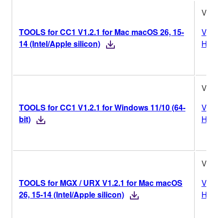
V1.2
TOOLS for CC1 V1.2.1 for Mac macOS 26, 15-
Vers
14 (Intel/Apple silicon)
Hist
V1.2
TOOLS for CC1 V1.2.1 for Windows 11/10 (64-
Vers
bit)
Hist
V1.2
TOOLS for MGX / URX V1.2.1 for Mac macOS
Vers
26, 15-14 (Intel/Apple silicon)
Hist