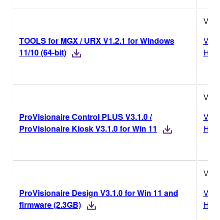
V1.2
TOOLS for MGX / URX V1.2.1 for Windows
Vers
11/10 (64-bit)
Hist
V3.1
ProVisionaire Control PLUS V3.1.0 /
Vers
ProVisionaire Kiosk V3.1.0 for Win 11
Hist
V3.1
ProVisionaire Design V3.1.0 for Win 11 and
Vers
firmware (2.3GB)
Hist