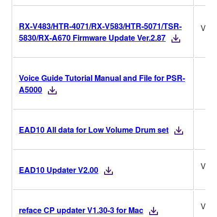
RX-V483/HTR-4071/RX-V583/HTR-5071/TSR-
Ver.
5830/RX-A670 Firmware Update Ver.2.87
Voice Guide Tutorial Manual and File for PSR-
A5000
EAD10 All data for Low Volume Drum set
V2.0
EAD10 Updater V2.00
V1.3
reface CP updater V1.30-3 for Mac