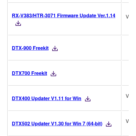
RX-V383/HTR-3071 Firmware Update Ver.1.14
Ver.
DTX-900 Freekit
DTX700 Freekit
V1.1
DTX400 Updater V1.11 for Win
V1.3
DTX502 Updater V1.30 for Win 7 (64-bit)