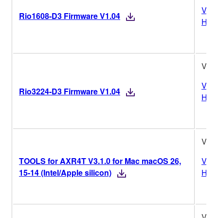
Vers
Rio1608-D3 Firmware V1.04
Hist
V1.0
Vers
Rio3224-D3 Firmware V1.04
Hist
V3.1
TOOLS for AXR4T V3.1.0 for Mac macOS 26,
Vers
15-14 (Intel/Apple silicon)
Hist
V3.1