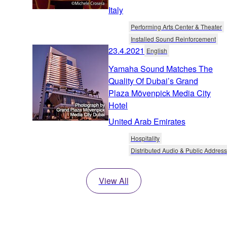
Italy
Performing Arts Center & Theater
Installed Sound Reinforcement
23.4.2021
English
Yamaha Sound Matches The
Quality Of Dubai’s Grand
Plaza Mövenpick Media City
Hotel
United Arab Emirates
Hospitality
Distributed Audio & Public Address
View All