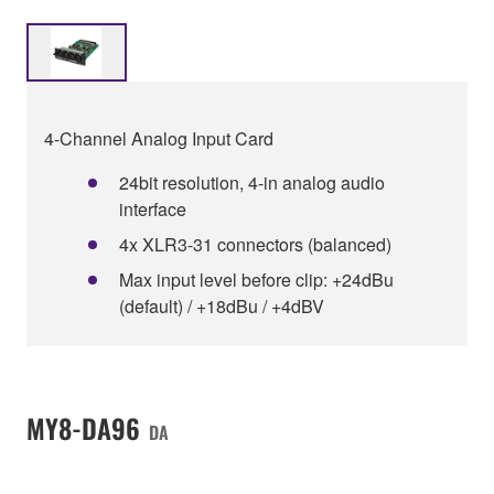
4-Channel Analog Input Card
24bit resolution, 4-in analog audio
interface
4x XLR3-31 connectors (balanced)
Max input level before clip: +24dBu
(default) / +18dBu / +4dBV
MY8-DA96
DA