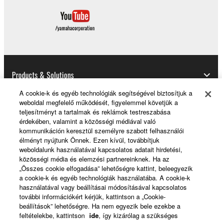
Products & Solutions
A cookie-k és egyéb technológiák segítségével biztosítjuk a
weboldal megfelelő működését, figyelemmel követjük a
teljesítményt a tartalmak és reklámok testreszabása
News
érdekében, valamint a közösségi médiával való
kommunikáción keresztül személyre szabott felhasználói
élményt nyújtunk Önnek. Ezen kívül, továbbítjuk
weboldalunk használatával kapcsolatos adatait hirdetési,
About Yamaha
közösségi média és elemzési partnereinknek. Ha az
„Összes cookie elfogadása” lehetőségre kattint, beleegyezik
a cookie-k és egyéb technológiák használatába. A cookie-k
használatával vagy beállításai módosításával kapcsolatos
Magyarország - English
további információkért kérjük, kattintson a „Cookie-
beállítások” lehetőségre. Ha nem egyezik bele ezekbe a
Consumer
feltételekbe, kattintson
ide
, így kizárólag a szükséges