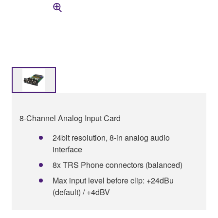
8-Channel Analog Input Card
24bit resolution, 8-in analog audio
interface
8x TRS Phone connectors (balanced)
Max input level before clip: +24dBu
(default) / +4dBV