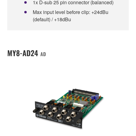
1x D-sub 25 pin connector (balanced)
Max input level before clip: +24dBu
(default) / +18dBu
MY8-AD24
AD