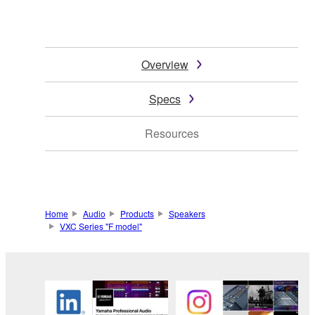
Overview
Specs
Resources
Home
Audio
Products
Speakers
VXC Series "F model"