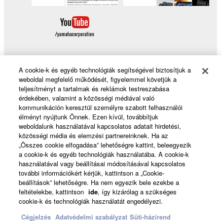
A cookie-k és egyéb technológiák segítségével biztosítjuk a
weboldal megfelelő működését, figyelemmel követjük a
Products & Solutions
teljesítményt a tartalmak és reklámok testreszabása
érdekében, valamint a közösségi médiával való
kommunikáción keresztül személyre szabott felhasználói
élményt nyújtunk Önnek. Ezen kívül, továbbítjuk
News
weboldalunk használatával kapcsolatos adatait hirdetési,
közösségi média és elemzési partnereinknek. Ha az
„Összes cookie elfogadása” lehetőségre kattint, beleegyezik
a cookie-k és egyéb technológiák használatába. A cookie-k
About Yamaha
használatával vagy beállításai módosításával kapcsolatos
további információkért kérjük, kattintson a „Cookie-
beállítások” lehetőségre. Ha nem egyezik bele ezekbe a
feltételekbe, kattintson
ide
, így kizárólag a szükséges
Magyarország - English
cookie-k és technológiák használatát engedélyezi.
Consumer
Cégjelzés
Adatvédelmi szabályzat
Süti-házirend