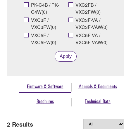
PK-C4B / PK-
VXC2FB /
C4W(0)
VXC2FW(0)
VXC3F /
VXC3F-VA /
VXC3FW(0)
VXC3F-VAW(0)
VXC5F /
VXC5F-VA /
VXC5FW(0)
VXC5F-VAW(0)
Apply
Firmware & Software
Manuals & Documents
Brochures
Technical Data
2
Results