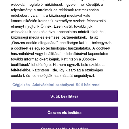
weboldal megfelelő működését, figyelemmel követjük a
About Yamaha
teljesítményt a tartalmak és reklámok testreszabása
érdekében, valamint a közösségi médiával való
kommunikáción keresztül személyre szabott felhasználói
élményt nyújtunk Önnek. Ezen kívül, továbbítjuk
Magyarország - English
weboldalunk használatával kapcsolatos adatait hirdetési,
közösségi média és elemzési partnereinknek. Ha az
Business
„Összes cookie elfogadása” lehetőségre kattint, beleegyezik
a cookie-k és egyéb technológiák használatába. A cookie-k
használatával vagy beállításai módosításával kapcsolatos
további információkért kérjük, kattintson a „Cookie-
beállítások” lehetőségre. Ha nem egyezik bele ezekbe a
feltételekbe, kattintson
ide
, így kizárólag a szükséges
cookie-k és technológiák használatát engedélyezi.
Cégjelzés
Adatvédelmi szabályzat
Süti-házirend
Kapcsolat velünk
Felhasználás feltételei
Sütik beállítása
Adatvédelmi szabályzat
Sütikre vonatkozó szabályzat
Cégjelzés
Összes elutasítása
© Yamaha Corporation.
Összes cookie elfogadása