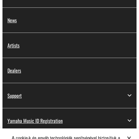
News
Artists
Dealers
Support
Yamaha Music ID Registration
A cookie-k és egyéb technológiák segítségével biztosítjuk a