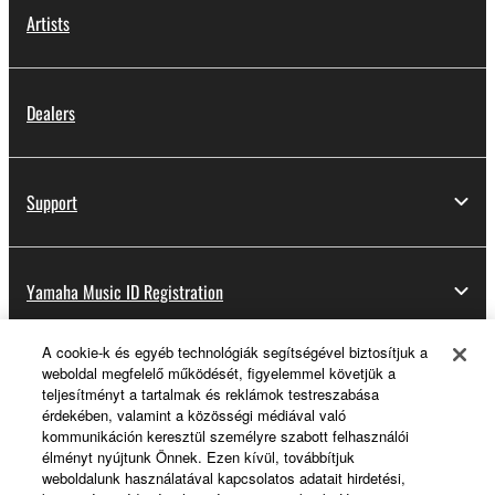
Artists
Dealers
Support
Yamaha Music ID Registration
A cookie-k és egyéb technológiák segítségével biztosítjuk a
weboldal megfelelő működését, figyelemmel követjük a
About Yamaha
teljesítményt a tartalmak és reklámok testreszabása
érdekében, valamint a közösségi médiával való
kommunikáción keresztül személyre szabott felhasználói
élményt nyújtunk Önnek. Ezen kívül, továbbítjuk
Magyarország - English
weboldalunk használatával kapcsolatos adatait hirdetési,