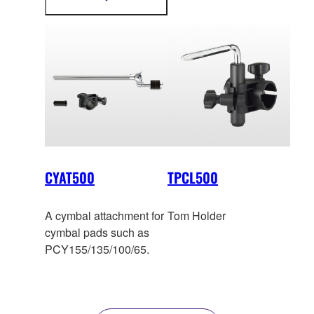
more
not sold individually in
information
Europe.
CYAT500
TPCL500
A cymbal attachment for
Tom Holder
cymbal pads such as
PCY155/135/100/65.