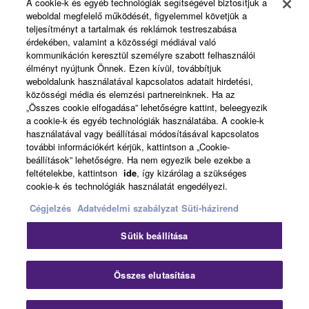
A cookie-k és egyéb technológiák segítségével biztosítjuk a
weboldal megfelelő működését, figyelemmel követjük a
About Yamaha
teljesítményt a tartalmak és reklámok testreszabása
érdekében, valamint a közösségi médiával való
kommunikáción keresztül személyre szabott felhasználói
élményt nyújtunk Önnek. Ezen kívül, továbbítjuk
Magyarország - English
weboldalunk használatával kapcsolatos adatait hirdetési,
közösségi média és elemzési partnereinknek. Ha az
Business
„Összes cookie elfogadása” lehetőségre kattint, beleegyezik
a cookie-k és egyéb technológiák használatába. A cookie-k
használatával vagy beállításai módosításával kapcsolatos
további információkért kérjük, kattintson a „Cookie-
beállítások” lehetőségre. Ha nem egyezik bele ezekbe a
feltételekbe, kattintson
ide
, így kizárólag a szükséges
cookie-k és technológiák használatát engedélyezi.
Cégjelzés
Adatvédelmi szabályzat
Süti-házirend
Kapcsolat velünk
Felhasználás feltételei
Sütik beállítása
Adatvédelmi szabályzat
Sütikre vonatkozó szabályzat
Cégjelzés
Összes elutasítása
© Yamaha Corporation.