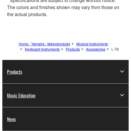
* Specifications are subject to change without notice.
The colors and finishes shown may vary from those on
the actual products.
Home - Yamaha - Magyarország
Musical Instruments
Keyboard Instruments
Products
Accessories
L-7B
Products
Music Education
News