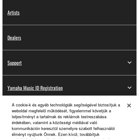
Artists
Dealers
Support
Yamaha Music ID Registration
A cookie-k és egyéb technológiák segítségével biztosítjuk a
weboldal megfelelő működését, figyelemmel követjük a
About Yamaha
teljesítményt a tartalmak és reklámok testreszabása
érdekében, valamint a közösségi médiával való
kommunikáción keresztül személyre szabott felhasználói
élményt nyújtunk Önnek. Ezen kívül, továbbítjuk
Magyarország - English