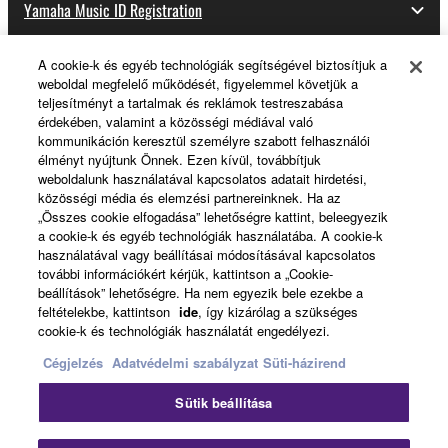
Yamaha Music ID Registration
A cookie-k és egyéb technológiák segítségével biztosítjuk a
weboldal megfelelő működését, figyelemmel követjük a
About Yamaha
teljesítményt a tartalmak és reklámok testreszabása
érdekében, valamint a közösségi médiával való
kommunikáción keresztül személyre szabott felhasználói
élményt nyújtunk Önnek. Ezen kívül, továbbítjuk
Magyarország - English
weboldalunk használatával kapcsolatos adatait hirdetési,
közösségi média és elemzési partnereinknek. Ha az
Business
„Összes cookie elfogadása” lehetőségre kattint, beleegyezik
a cookie-k és egyéb technológiák használatába. A cookie-k
használatával vagy beállításai módosításával kapcsolatos
további információkért kérjük, kattintson a „Cookie-
beállítások” lehetőségre. Ha nem egyezik bele ezekbe a
feltételekbe, kattintson
ide
, így kizárólag a szükséges
cookie-k és technológiák használatát engedélyezi.
Cégjelzés
Adatvédelmi szabályzat
Süti-házirend
Kapcsolat velünk
Felhasználás feltételei
Sütik beállítása
Adatvédelmi szabályzat
Sütikre vonatkozó szabályzat
Cégjelzés