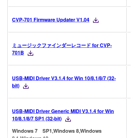
V1
CVP-701 Firmware Updater V1.04
ミュージックファインダーレコード for CVP-
701B
USB-MIDI Driver V3.1.4 for Win 10/8.1/8/7 (32-
V3.
bit)
USB-MIDI Driver Generic MIDI V3.1.4 for Win
V3.
10/8.1/8/7 SP1 (32-bit)
Ve
Windows 7 SP1,Windows 8,Windows
His