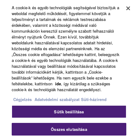
Yamaha Music ID Registration
A cookie-k és egyéb technológiák segítségével biztosítjuk a
weboldal megfelelő működését, figyelemmel követjük a
teljesítményt a tartalmak és reklámok testreszabása
érdekében, valamint a közösségi médiával való
About Yamaha
kommunikáción keresztül személyre szabott felhasználói
élményt nyújtunk Önnek. Ezen kívül, továbbítjuk
weboldalunk használatával kapcsolatos adatait hirdetési,
közösségi média és elemzési partnereinknek. Ha az
Magyarország - English
„Összes cookie elfogadása” lehetőségre kattint, beleegyezik
a cookie-k és egyéb technológiák használatába. A cookie-k
Business
használatával vagy beállításai módosításával kapcsolatos
további információkért kérjük, kattintson a „Cookie-
beállítások” lehetőségre. Ha nem egyezik bele ezekbe a
feltételekbe, kattintson
ide
, így kizárólag a szükséges
cookie-k és technológiák használatát engedélyezi.
Cégjelzés
Adatvédelmi szabályzat
Süti-házirend
Sütik beállítása
Kapcsolat velünk
Felhasználás feltételei
Adatvédelmi szabályzat
Sütikre vonatkozó szabályzat
Összes elutasítása
Cégjelzés