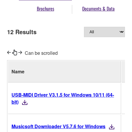
Brochures
Documents & Data
12
Results
Can be scrolled
Name
Ver
USB-MIDI Driver V3.1.5 for Windows 10/11 (64-
V3.
bit)
V5.
Musicsoft Downloader V5.7.6 for Windows