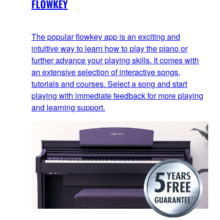
FLOWKEY
The popular flowkey app is an exciting and
intuitive way to learn how to play the piano or
further advance your playing skills. It comes with
an extensive selection of interactive songs,
tutorials and courses. Select a song and start
playing with immediate feedback for more playing
and learning support.