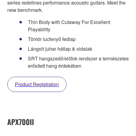
series redefines performance acoustic guitars. Meet the
new benchmark.
Thin Body with Cutaway For Excellent
Playability
Tömör lucfenyő fedlap
Lángolt juhar hátlap & oldalak
SRT hangszedő/előfok rendszer a természetes
erősített hang érdekében
Product Registration
APX700II