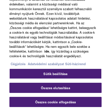
érdekében, valamint a közösségi médiával való
kommunikáción keresztül személyre szabott felhasználói
élményt nyújtunk Önnek. Ezen kívül, továbbítjuk
weboldalunk használatával kapcsolatos adatait hirdetési,
APX600
közösségi média és elemzési partnereinknek. Ha az
„Összes cookie elfogadása” lehetőségre kattint, beleegyezik
a cookie-k és egyéb technológiák használatába. A cookie-k
használatával vagy beállításai módosításával kapcsolatos
további információkért kérjük, kattintson a „Cookie-
beállítások” lehetőségre. Ha nem egyezik bele ezekbe a
feltételekbe, kattintson
ide
, így kizárólag a szükséges
cookie-k és technológiák használatát engedélyezi.
Cégjelzés
Adatvédelmi szabályzat
Süti-házirend
Sütik beállítása
Összes elutasítása
Összes cookie elfogadása