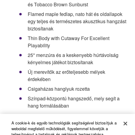
és Tobacco Brown Sunburst
Flamed maple fedlap, nato hát és oldallapok
egy teljes és természetes akusztikus hangzást
biztosítanak
Thin Body with Cutaway For Excellent
Playability
25" menzúra és a keskenyebb húrtávolság
kényelmes játékot biztosítanak
Új merevítők az erőteljesebb mélyek
érdekében
Csigaházas hanglyuk rozetta
Színpad-központú hangszedő, mely segít a
hang formálásában
A cookie-k és egyéb technológiák segítségével biztosítjuk a
Product Registration
weboldal megfelelő működését, figyelemmel követjük a
teljesítményt a tartalmak és reklámok testreszabása