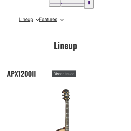
Lineup
Features
Lineup
APX1200II
Discontinued