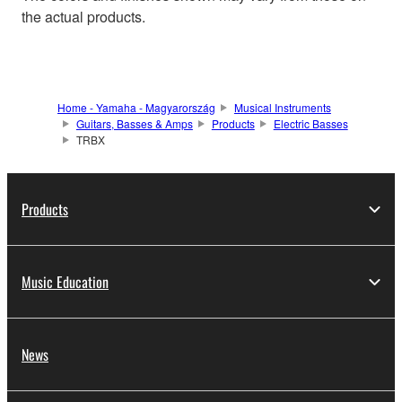
the actual products.
Home - Yamaha - Magyarország
Musical Instruments
Guitars, Basses & Amps
Products
Electric Basses
TRBX
Products
Music Education
News