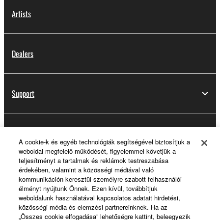
Artists
Dealers
Support
Yamaha Music ID Registration
A cookie-k és egyéb technológiák segítségével biztosítjuk a
weboldal megfelelő működését, figyelemmel követjük a
teljesítményt a tartalmak és reklámok testreszabása
érdekében, valamint a közösségi médiával való
About Yamaha
kommunikáción keresztül személyre szabott felhasználói
élményt nyújtunk Önnek. Ezen kívül, továbbítjuk
weboldalunk használatával kapcsolatos adatait hirdetési,
közösségi média és elemzési partnereinknek. Ha az
Magyarország - English
„Összes cookie elfogadása” lehetőségre kattint, beleegyezik