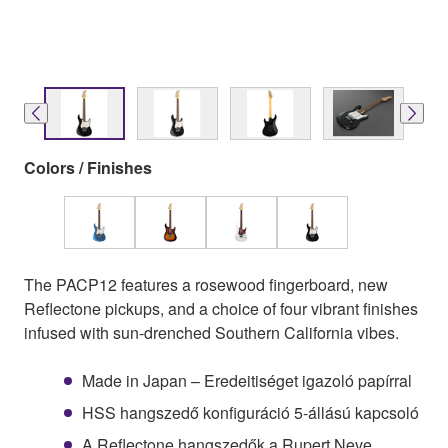
Colors / Finishes
The PACP12 features a rosewood fingerboard, new
Reflectone pickups, and a choice of four vibrant finishes
infused with sun-drenched Southern California vibes.
Made in Japan – Eredeitiséget igazoló papírral
HSS hangszedő konfiguráció 5-állású kapcsoló
A Reflectone hangszedők a Rupert Neve