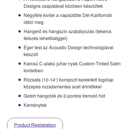
Designs csapatával közösen készültek
Négyféle kivitel a napsütötte Dél-Kaliforniát
idézi meg
Hangerő és hangszín szabályozás (tekercs
felezés lehetőséggel)
Éger test az Acoustic Design technológiával
készült
Karcsú C-alakú juhar nyak Custom Tinted Satin
kivitelben
Rózsafa (10-14”) kompozit kerekített fogólap
közepes rozsdamentes acél érintőkkel
Gotoh hangolók és 2-pontos tremoló híd
Keménytok
Product Registration