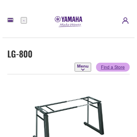
Menu
LG-800
Menu
Find a Store