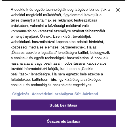
A cookie-k és egyéb technológiák segítségével biztosítjuk a
Yamaha Music ID Registration
weboldal megfelelő működését, figyelemmel követjük a
teljesítményt a tartalmak és reklámok testreszabása
érdekében, valamint a közösségi médiával való
kommunikáción keresztül személyre szabott felhasználói
About Yamaha
élményt nyújtunk Önnek. Ezen kívül, továbbítjuk
weboldalunk használatával kapcsolatos adatait hirdetési,
közösségi média és elemzési partnereinknek. Ha az
„Összes cookie elfogadása” lehetőségre kattint, beleegyezik
Magyarország - English
a cookie-k és egyéb technológiák használatába. A cookie-k
használatával vagy beállításai módosításával kapcsolatos
Business
további információkért kérjük, kattintson a „Cookie-
beállítások” lehetőségre. Ha nem egyezik bele ezekbe a
feltételekbe, kattintson
ide
, így kizárólag a szükséges
cookie-k és technológiák használatát engedélyezi.
Cégjelzés
Adatvédelmi szabályzat
Süti-házirend
Sütik beállítása
Kapcsolat velünk
Felhasználás feltételei
Összes elutasítása
Adatvédelmi szabályzat
Sütikre vonatkozó szabályzat