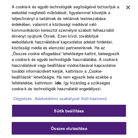
A cookie-k és egyéb technológiák segítségével biztosítjuk a
weboldal megfelelő működését, figyelemmel követjük a
About Yamaha
teljesítményt a tartalmak és reklámok testreszabása
érdekében, valamint a közösségi médiával való
kommunikáción keresztül személyre szabott felhasználói
élményt nyújtunk Önnek. Ezen kívül, továbbítjuk
Magyarország - English
weboldalunk használatával kapcsolatos adatait hirdetési,
közösségi média és elemzési partnereinknek. Ha az
Business
„Összes cookie elfogadása” lehetőségre kattint, beleegyezik
a cookie-k és egyéb technológiák használatába. A cookie-k
használatával vagy beállításai módosításával kapcsolatos
további információkért kérjük, kattintson a „Cookie-
beállítások” lehetőségre. Ha nem egyezik bele ezekbe a
feltételekbe, kattintson
ide
, így kizárólag a szükséges
cookie-k és technológiák használatát engedélyezi.
Cégjelzés
Adatvédelmi szabályzat
Süti-házirend
Kapcsolat velünk
Felhasználás feltételei
Sütik beállítása
Adatvédelmi szabályzat
Sütikre vonatkozó szabályzat
Cégjelzés
Összes elutasítása