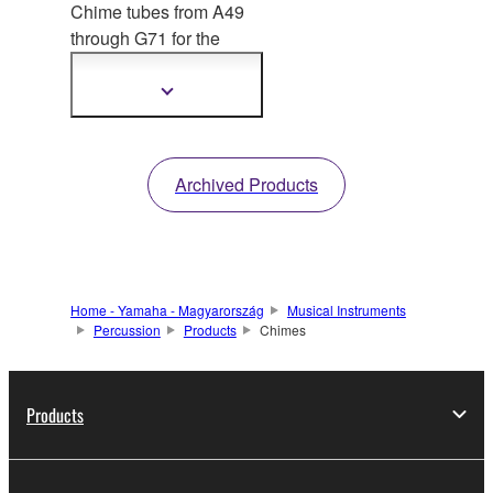
Chime tubes from A49
through G71 for th
e
YCH7118 can be
purchased individually.
Show
more
information
Archived Products
Home - Yamaha - Magyarország
Musical Instruments
Percussion
Products
Chimes
Products