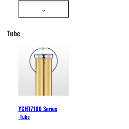
developed to play the
YCH series.
Show
more
information
Tube
YCHT7100 Series
Tube