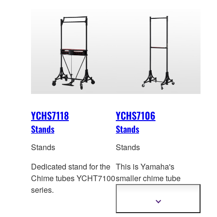
YCHS7118
YCHS7106
Stands
Stands
Stands
Stands
Dedicated stand for the
This is Yamaha's
Chime tubes YCHT7100
smaller chime tube
series.
stand that can be
used
to hang less than 6
Show
more
tubes from YCHT7100
information