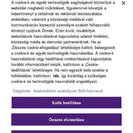
A cookie-k és egyéb technológiák segítségével biztosítjuk a
weboldal megfelelő működését, figyelemmel követjük a
About Yamaha
teljesítményt a tartalmak és reklámok testreszabása
érdekében, valamint a közösségi médiával való
kommunikáción keresztül személyre szabott felhasználói
élményt nyújtunk Önnek. Ezen kívül, továbbítjuk
Magyarország - English
weboldalunk használatával kapcsolatos adatait hirdetési,
közösségi média és elemzési partnereinknek. Ha az
Business
„Összes cookie elfogadása” lehetőségre kattint, beleegyezik
a cookie-k és egyéb technológiák használatába. A cookie-k
használatával vagy beállításai módosításával kapcsolatos
további információkért kérjük, kattintson a „Cookie-
beállítások” lehetőségre. Ha nem egyezik bele ezekbe a
feltételekbe, kattintson
ide
, így kizárólag a szükséges
cookie-k és technológiák használatát engedélyezi.
Cégjelzés
Adatvédelmi szabályzat
Süti-házirend
Kapcsolat velünk
Felhasználás feltételei
Sütik beállítása
Adatvédelmi szabályzat
Sütikre vonatkozó szabályzat
Cégjelzés
Összes elutasítása
© Yamaha Corporation.