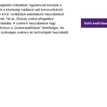
Yamaha Music ID Registration
megfelelő működését, figyelemmel követjük a
int a közösségi médiával való kommunikáción
 kívül, továbbítjuk weboldalunk használatával
Sign up for newsletters
knek. Ha az „Összes cookie elfogadása”
Register your products
ználatába. A cookie-k használatával vagy
Sütik beállítás
ttintson a „Cookie-beállítások” lehetőségre. Ha
Membership FAQ
 a szükséges cookie-k és technológiák használatát
at
Sütikre vonatkozó szabályzat
Cégjelzés