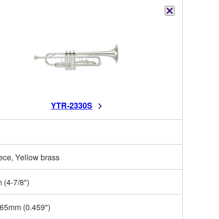
YTR-2330S
ece, Yellow brass
(4-7/8")
65mm (0.459")