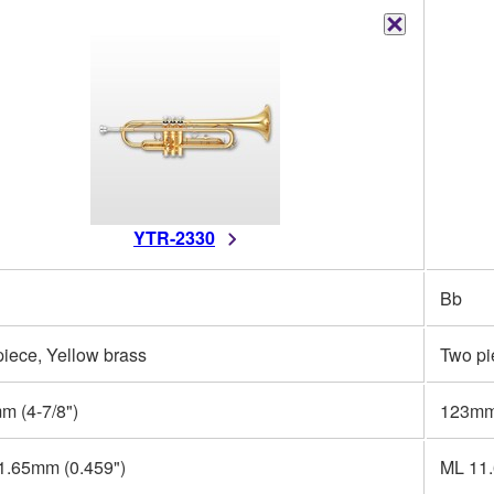
YTR-2330
Bb
iece, Yellow brass
Two pi
m (4-7/8")
123mm 
1.65mm (0.459")
ML 11.