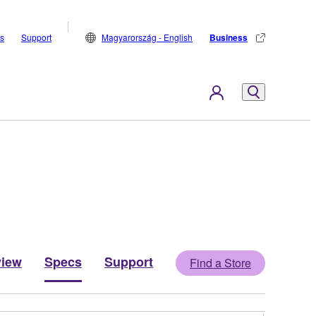
s
Support
Magyarország - English
Business
view
Specs
Support
Find a Store