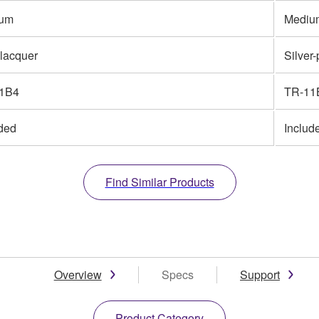
um
Mediu
lacquer
Silver-
1B4
TR-11
uded
Includ
Find Similar Products
Overview
Specs
Support
Product Category