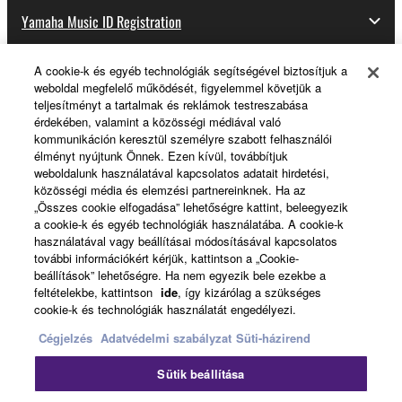
Yamaha Music ID Registration
A cookie-k és egyéb technológiák segítségével biztosítjuk a
weboldal megfelelő működését, figyelemmel követjük a
About Yamaha
teljesítményt a tartalmak és reklámok testreszabása
érdekében, valamint a közösségi médiával való
kommunikáción keresztül személyre szabott felhasználói
élményt nyújtunk Önnek. Ezen kívül, továbbítjuk
Magyarország - English
weboldalunk használatával kapcsolatos adatait hirdetési,
közösségi média és elemzési partnereinknek. Ha az
Business
„Összes cookie elfogadása” lehetőségre kattint, beleegyezik
a cookie-k és egyéb technológiák használatába. A cookie-k
használatával vagy beállításai módosításával kapcsolatos
további információkért kérjük, kattintson a „Cookie-
beállítások” lehetőségre. Ha nem egyezik bele ezekbe a
feltételekbe, kattintson
ide
, így kizárólag a szükséges
cookie-k és technológiák használatát engedélyezi.
Cégjelzés
Adatvédelmi szabályzat
Süti-házirend
Kapcsolat velünk
Felhasználás feltételei
Sütik beállítása
Adatvédelmi szabályzat
Sütikre vonatkozó szabályzat