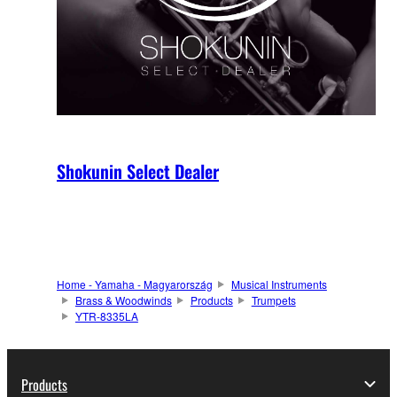
Shokunin Select Dealer
Home - Yamaha - Magyarország
Musical Instruments
Brass & Woodwinds
Products
Trumpets
YTR-8335LA
Products